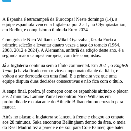
Telegram
A Espanha é tetracampeã da Eurocopa! Neste domingo (14), a
equipe espanhola venceu a Inglaterra por 2 a 1, no Olympiastadion,
em Berlim, e conquistou o título da Euro 2024.
Com gols de Nico Williams e Mikel Oyarzabal, faz da Fúria a
primeira seleção a levantar quatro vezes a taça do torneio (1964,
2008, 2012 e 2024). A Alemanha, anfitriã da edição deste ano, é a
segunda maior campeã europeia, com três conquistas.
Já a Inglaterra continua sem o título continental. Em 2021, o
English
Team
já havia ficado com o vice-campeonato diante da Itália, e
voltou a ser derrotada em uma final. É a primeira vez que uma
equipe disputa duas decisões consecutivas e não fica com o título.
A etapa final, porém, já começou com os espanhóis abrindo o placar,
aos 2 minutos. Lamine Yamal encontrou Nico Williams em
profundidade e o atacante do Athletic Bilbao chutou cruzado para
marcar.
Atrás no placar, a Inglaterra se lançou à frente e chegou ao empate
aos 28 minutos. Saka encontrou Bellingham dentro da área, o meia
do Real Madrid fez a parede e deixou para Cole Palmer, que bateu