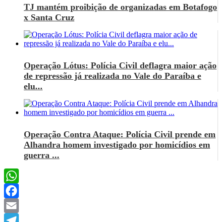
TJ mantém proibição de organizadas em Botafogo
x Santa Cruz
Operação Lótus: Polícia Civil deflagra maior ação
de repressão já realizada no Vale do Paraíba e
elu...
Operação Contra Ataque: Polícia Civil prende em
Alhandra homem investigado por homicídios em
guerra ...
WhatsApp
Facebook
Email