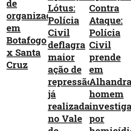
de
Lótus:
Contra
organizadas
Polícia
Ataque:
em
Civil
Polícia
Botafogo
deflagra
Civil
x Santa
maior
prende
Cruz
ação de
em
repressão
Alhandr
já
homem
realizada
investig
no Vale
por
do
homicídi