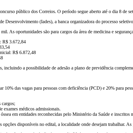
 concurso público dos Correios. O período segue aberto até o dia 8 de s
 de Desenvolvimento (Iades), a banca organizadora do processo seletivo
 mil. As oportunidades são para cargos da área de medicina e segurança 
l: R$ 3.672,84
583,54
inicial: R$ 6.872,48
48
os, incluindo a possibilidade de adesão a plano de previdência compleme
ar 10% das vagas para pessoas com deficiência (PCD) e 20% para pessoa
s cargos;
o de exames médicos admissionais.
óssea em entidades reconhecidas pelo Ministério da Saúde e inscritos 
s opções disponíveis no edital, a localidade onde desejam trabalhar. A