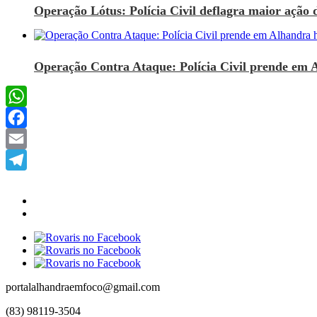
Operação Lótus: Polícia Civil deflagra maior ação d
Operação Contra Ataque: Polícia Civil prende em 
WhatsApp
Facebook
Email
Telegram
portalalhandraemfoco@gmail.com
(83) 98119-3504