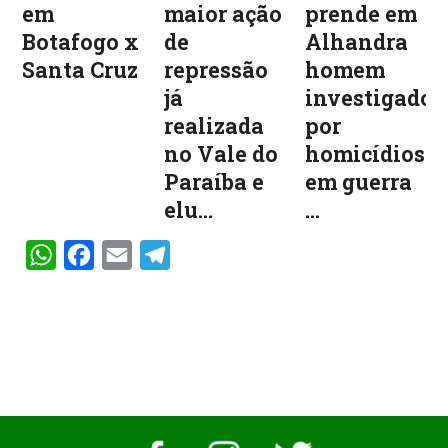
em
maior ação
prende em
Botafogo x
de
Alhandra
Santa Cruz
repressão
homem
já
investigado
realizada
por
no Vale do
homicídios
Paraíba e
em guerra
elu...
...
WhatsApp
Facebook
Email
Telegram