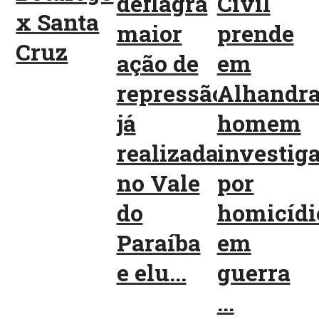
deflagra
Civil
x Santa
maior
prende
Cruz
ação de
em
repressão
Alhandr
já
homem
realizada
investig
no Vale
por
do
homicídi
Paraíba
em
e elu...
guerra
...