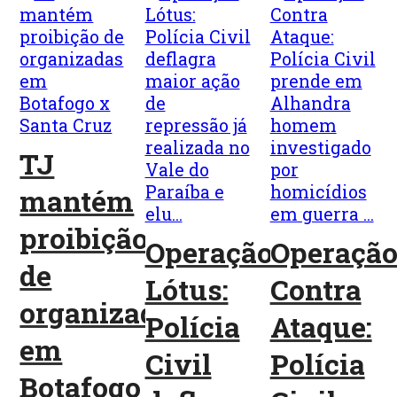
TJ
mantém
proibição
Operação
Operaçã
de
Lótus:
Contra
organizadas
Polícia
Ataque:
em
Civil
Polícia
Botafogo