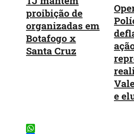
TJ mantém
Oper
proibição de
Polí
organizadas em
defl
Botafogo x
ação
Santa Cruz
repr
real
Vale
e elu