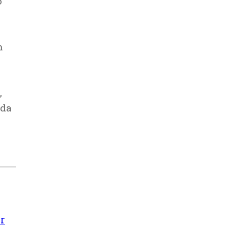
o
m
,
 da