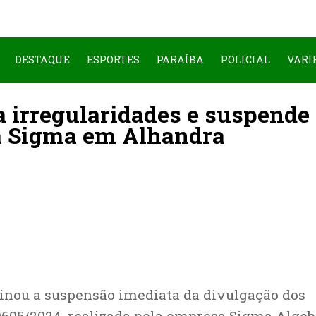
DESTAQUE
ESPORTES
PARAÍBA
POLICIAL
VARI
a irregularidades e suspende
a Sigma em Alhandra
minou a suspensão imediata da divulgação dos
00605/2024, realizada pela empresa Sigma Algeb