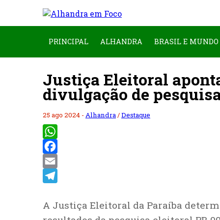
PRINCIPAL
ALHANDRA
BRASIL E MUNDO
Justiça Eleitoral apont
divulgação de pesquis
25 ago 2024 -
Alhandra
/
Destaque
WhatsApp
Facebook
Email
Telegram
A Justiça Eleitoral da Paraíba deter
resultados da pesquisa eleitoral PB 