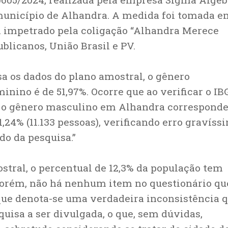
 município de Alhandra. A medida foi tomada 
 impetrado pela coligação “Alhandra Merece
blicanos, União Brasil e PV.
sa os dados do plano amostral, o gênero
nino é de 51,97%. Ocorre que ao verificar o IB
e, o gênero masculino em Alhandra corresponde
1,24% (11.133 pessoas), verificando erro gravíss
do da pesquisa.”
stral, o percentual de 12,3% da população tem
, porém, não há nenhum item no questionário qu
 que denota-se uma verdadeira inconsistência 
uisa a ser divulgada, o que, sem dúvidas,