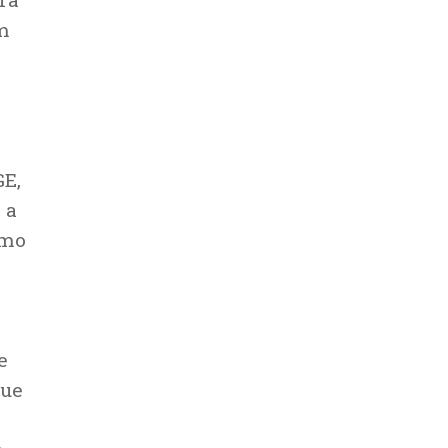
em
GE,
 a
imo
e
que