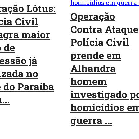
ação Lótus:
Operação
cia Civil
Contra Ataque
agra maior
Polícia Civil
 de
prende em
essão já
Alhandra
izada no
homem
 do Paraíba
investigado p
...
homicídios e
guerra ...