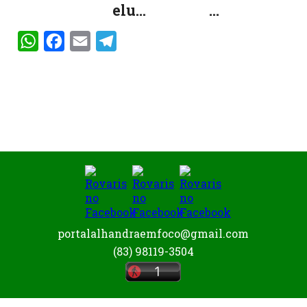
elu...
...
WhatsApp
Facebook
Email
Telegram
portalalhandraemfoco@gmail.com
(83) 98119-3504