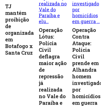
TJ
mantém
proibição
de
Operação
Operação
organizadas
Lótus:
Contra
em
Polícia
Ataque:
Botafogo x
Civil
Polícia
Santa Cruz
deflagra
Civil
maior ação
prende em
de
Alhandra
repressão
homem
já
investigado
realizada
por
no Vale do
homicídios
Paraíba e
em guerra