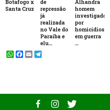
Botafogo x
de
Alhandra
Santa Cruz
repressão
homem
já
investigado
realizada
por
no Vale do
homicídios
Paraíba e
em guerra
elu...
...
WhatsApp
Facebook
Email
Telegram