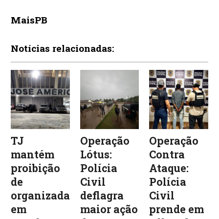
MaisPB
Notícias relacionadas:
TJ
Operação
Operação
mantém
Lótus:
Contra
proibição
Polícia
Ataque:
de
Civil
Polícia
organizadas
deflagra
Civil
em
maior ação
prende em