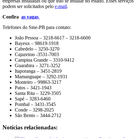
empresas instaladas ou que irão se instalar no estado. Esses serviços
podem ser solicitados pelo
e-mail
.
Confira
as vagas
Telefones do Sine-PB para contato:
João Pessoa – 3218-6617 – 3218-6600
Bayeux – 98619-1918
Cabedelo – 3250-3270
Cajazeiras -3531-7003
Campina Grande – 3310-9412
Guarabira – 3271-3252
Itaporanga – 3451-2819
Mamanguape – 3292-1931
Monteiro – 99863-3217
Patos – 3421-1943
Santa Rita – 3229-3505
Sapé – 3283-6460
Pombal – 3431-3545
Conde – 3298-2025
São Bento – 3444-2712
Notícias relacionadas: