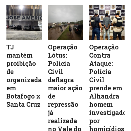
TJ
Operação
Operação
mantém
Lótus:
Contra
proibição
Polícia
Ataque:
de
Civil
Polícia
organizadas
deflagra
Civil
em
maior ação
prende em
Botafogo x
de
Alhandra
Santa Cruz
repressão
homem
já
investigado
realizada
por
no Vale do
homicídios