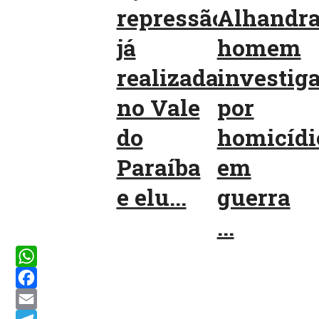
repressão
Alhandr
já
homem
realizada
investig
no Vale
por
do
homicídi
Paraíba
em
e elu...
guerra
...
WhatsApp
Facebook