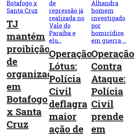
TJ
mantém
proibição
Operação
Operaçã
de
Lótus:
Contra
organizadas
Polícia
Ataque:
em
Civil
Polícia
Botafogo
deflagra
Civil
x Santa
maior
prende
Cruz
ação de
em