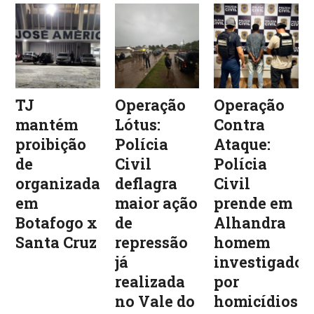
TJ
Operação
Operação
mantém
Lótus:
Contra
proibição
Polícia
Ataque:
de
Civil
Polícia
organizadas
deflagra
Civil
em
maior ação
prende em
Botafogo x
de
Alhandra
Santa Cruz
repressão
homem
já
investigado
realizada
por
no Vale do
homicídios