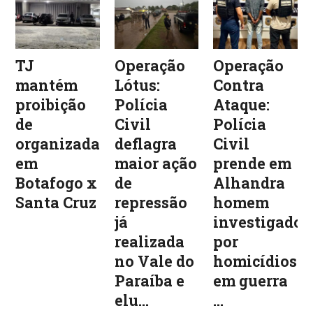
TJ
Operação
Operação
mantém
Lótus:
Contra
proibição
Polícia
Ataque:
de
Civil
Polícia
organizadas
deflagra
Civil
em
maior ação
prende em
Botafogo x
de
Alhandra
Santa Cruz
repressão
homem
já
investigado
realizada
por
no Vale do
homicídios
Paraíba e
em guerra
elu...
...