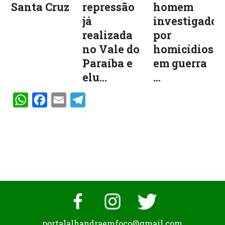
Santa Cruz
repressão
homem
já
investigado
realizada
por
no Vale do
homicídios
Paraíba e
em guerra
elu...
...
WhatsApp
Facebook
Email
Telegram
portalalhandraemfoco@gmail.com