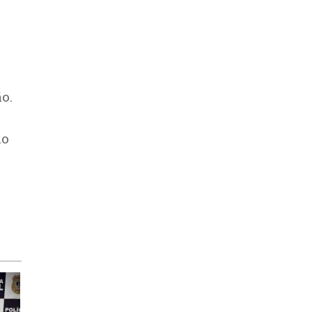
o.
ão