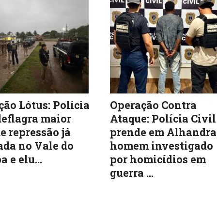
ão Lótus: Polícia
Operação Contra
deflagra maior
Ataque: Polícia Civil
e repressão já
prende em Alhandra
ada no Vale do
homem investigado
a e elu...
por homicídios em
guerra ...