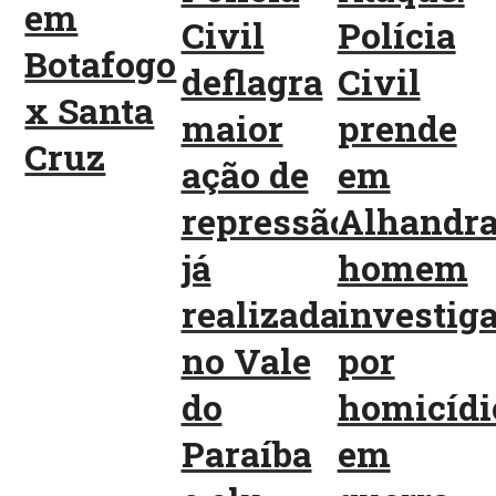
em
Civil
Polícia
Botafogo
deflagra
Civil
x Santa
maior
prende
Cruz
ação de
em
repressão
Alhandr
já
homem
realizada
investig
no Vale
por
do
homicídi
Paraíba
em