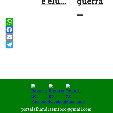
e elu...
guerra
...
WhatsApp
Facebook
Email
Telegram
portalalhandraemfoco@gmail.com