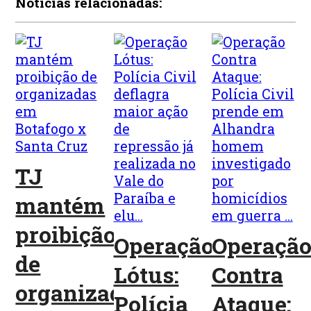
Notícias relacionadas:
TJ
mantém
proibição
Operação
Operaçã
de
Lótus:
Contra
organizadas
Polícia
Ataque: