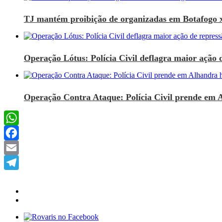
TJ mantém proibição de organizadas em Botafogo 
Operação Lótus: Polícia Civil deflagra maior ação d
Operação Contra Ataque: Polícia Civil prende em 
WhatsApp
Facebook
Email
Telegram