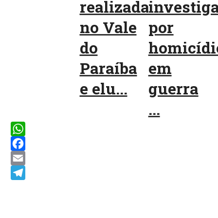
realizada
investig
no Vale
por
do
homicídi
Paraíba
em
e elu...
guerra
...
WhatsApp
Facebook
Email
Telegram