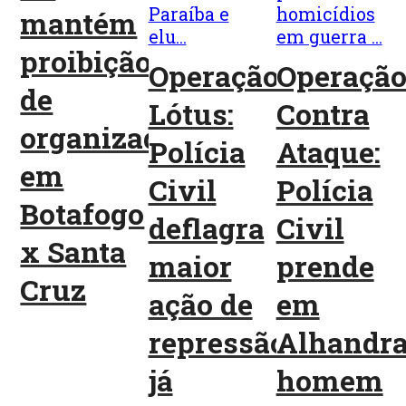
mantém
proibição
Operação
Operaçã
de
Lótus:
Contra
organizadas
Polícia
Ataque:
em
Civil
Polícia
Botafogo
deflagra
Civil
x Santa
maior
prende
Cruz
ação de
em
repressão
Alhandr
já
homem