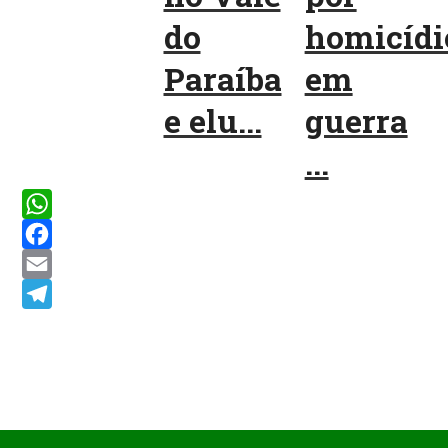
do
homicídi
Paraíba
em
e elu...
guerra
...
WhatsApp
Facebook
Email
Telegram