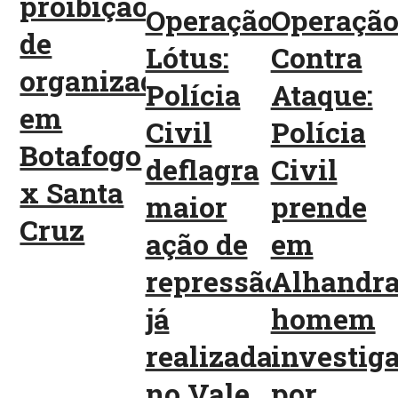
proibição
Operação
Operaçã
de
Lótus:
Contra
organizadas
Polícia
Ataque:
em
Civil
Polícia
Botafogo
deflagra
Civil
x Santa
maior
prende
Cruz
ação de
em
repressão
Alhandr
já
homem
realizada
investig
no Vale
por