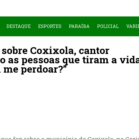
DESTAQUE
ESPORTES
PARAÍBA
POLICIAL
VARI
 sobre Coxixola, cantor
o as pessoas que tiram a vida
i me perdoar?”
 que fez sobre o município de Coxixola, no Cari