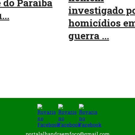
 do Paraíba
investigado p
...
homicídios e
guerra ...
portalalhandraemfoco@gmail.com