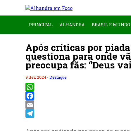
PRINCIPAL
ALHANDRA
BRASIL E MUNDO
Após críticas por piada
questiona para onde vã
preocupa fãs: “Deus va
9 dez 2024 -
Destaque
WhatsApp
Facebook
Email
Telegram
Após ser criticado por causa da piada