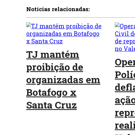
Notícias relacionadas:
TJ mantém
Oper
proibição de
Polí
organizadas em
defl
Botafogo x
ação
Santa Cruz
repr
real