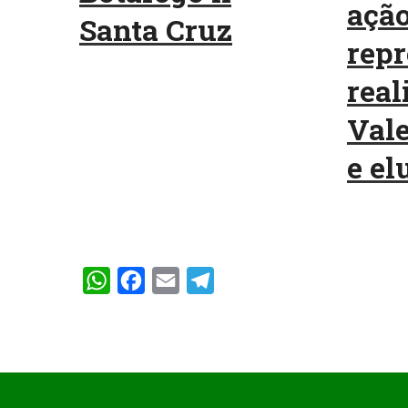
ação
Santa Cruz
repr
real
Vale
e elu
WhatsApp
Facebook
Email
Telegram