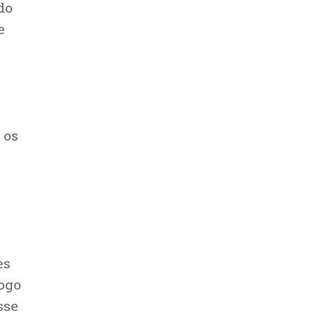
do
e
 os
es
Jogo
sse