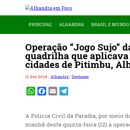
PRINCIPAL
ALHANDRA
BRASIL E MUNDO
Operação “Jogo Sujo” da
quadrilha que aplicav
cidades de Pitimbu, Al
12 dez 2024 -
Alhandra
/
Destaque
WhatsApp
Facebook
Email
Telegram
A Polícia Civil da Paraíba, por meio d
manhã desta quinta-feira (12) a opera