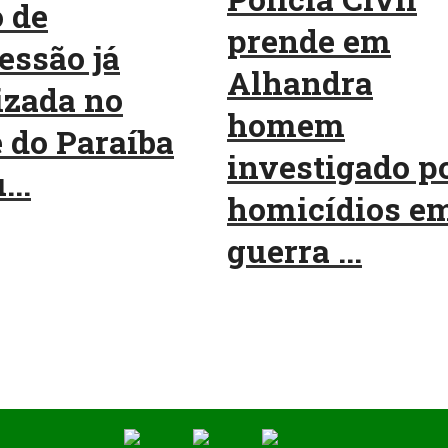
 de
prende em
essão já
Alhandra
izada no
homem
 do Paraíba
investigado p
...
homicídios e
guerra ...