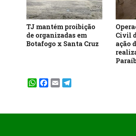
TJ mantém proibição
Operaç
de organizadas em
Civil 
Botafogo x Santa Cruz
ação d
realiz
Paraíb
WhatsApp
Facebook
Email
Telegram