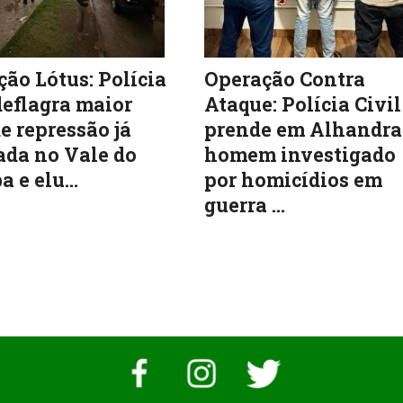
ão Lótus: Polícia
Operação Contra
deflagra maior
Ataque: Polícia Civil
e repressão já
prende em Alhandra
ada no Vale do
homem investigado
a e elu...
por homicídios em
guerra ...