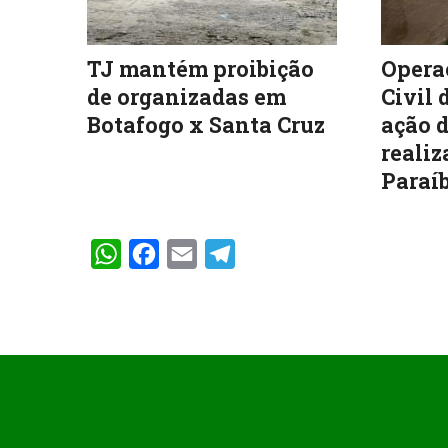
TJ mantém proibição
Operaç
de organizadas em
Civil 
Botafogo x Santa Cruz
ação d
realiz
Paraíb
WhatsApp
Facebook
Email
Telegram