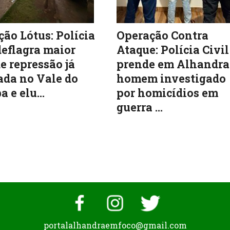
ão Lótus: Polícia
Operação Contra
deflagra maior
Ataque: Polícia Civil
e repressão já
prende em Alhandra
ada no Vale do
homem investigado
a e elu...
por homicídios em
guerra ...
portalalhandraemfoco@gmail.com