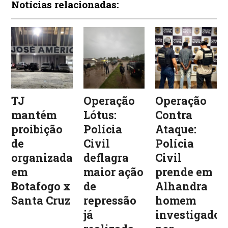
Notícias relacionadas:
TJ
Operação
Operação
mantém
Lótus:
Contra
proibição
Polícia
Ataque:
de
Civil
Polícia
organizadas
deflagra
Civil
em
maior ação
prende em
Botafogo x
de
Alhandra
Santa Cruz
repressão
homem
já
investigado