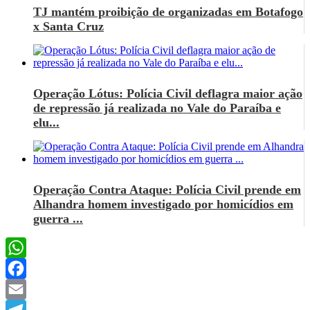
TJ mantém proibição de organizadas em Botafogo
x Santa Cruz
Operação Lótus: Polícia Civil deflagra maior ação
de repressão já realizada no Vale do Paraíba e
elu...
Operação Contra Ataque: Polícia Civil prende em
Alhandra homem investigado por homicídios em
guerra ...
WhatsApp
Facebook
Email