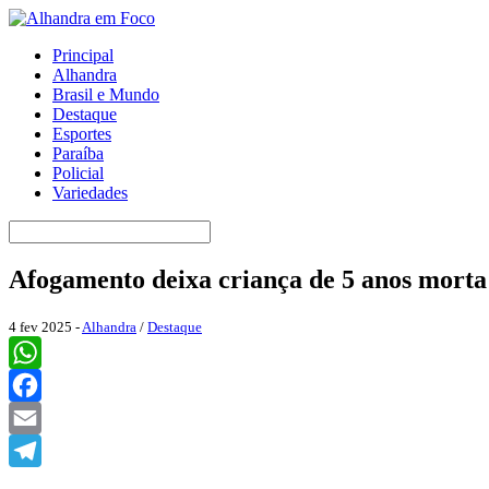
Principal
Alhandra
Brasil e Mundo
Destaque
Esportes
Paraíba
Policial
Variedades
Afogamento deixa criança de 5 anos mort
4 fev 2025 -
Alhandra
/
Destaque
WhatsApp
Facebook
Email
Telegram