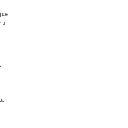
que
 a
.
ia