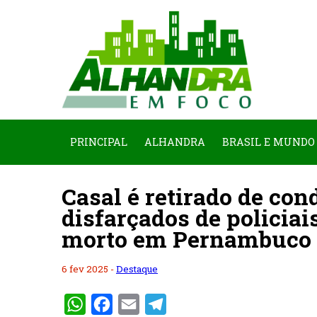
PRINCIPAL
ALHANDRA
BRASIL E MUNDO
Casal é retirado de co
disfarçados de policia
morto em Pernambuco
6 fev 2025 -
Destaque
WhatsApp
Facebook
Email
Telegram