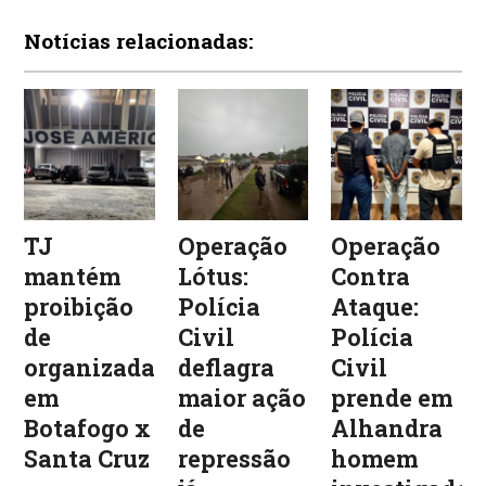
Notícias relacionadas:
TJ
Operação
Operação
mantém
Lótus:
Contra
proibição
Polícia
Ataque:
de
Civil
Polícia
organizadas
deflagra
Civil
em
maior ação
prende em
Botafogo x
de
Alhandra
Santa Cruz
repressão
homem