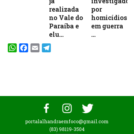
já
investigado
realizada
por
no Vale do
homicídios
Paraíba e
em guerra
elu...
...
WhatsApp
Facebook
Email
Telegram
portalalhandraemfoco@gmail.com
(83) 98119-3504