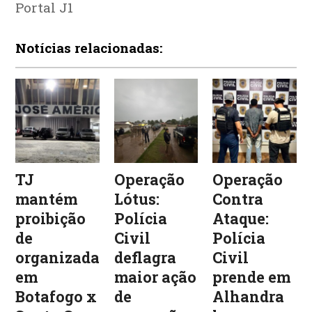
Portal J1
Notícias relacionadas:
TJ
Operação
Operação
mantém
Lótus:
Contra
proibição
Polícia
Ataque:
de
Civil
Polícia
organizadas
deflagra
Civil
em
maior ação
prende em
Botafogo x
de
Alhandra