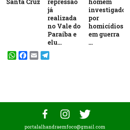
Santa Cruz
repressão
homem
já
investigado
realizada
por
no Vale do
homicídios
Paraíba e
em guerra
elu...
...
WhatsApp
Facebook
Email
Telegram
portalalhandraemfoco@gmail.com