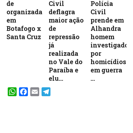
de
Civil
Polícia
organizadas
deflagra
Civil
em
maior ação
prende em
Botafogo x
de
Alhandra
Santa Cruz
repressão
homem
já
investigado
realizada
por
no Vale do
homicídios
Paraíba e
em guerra
elu...
...
WhatsApp
Facebook
Email
Telegram