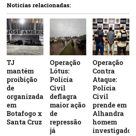
Notícias relacionadas:
TJ
Operação
Operação
mantém
Lótus:
Contra
proibição
Polícia
Ataque:
de
Civil
Polícia
organizadas
deflagra
Civil
em
maior ação
prende em
Botafogo x
de
Alhandra
Santa Cruz
repressão
homem
já
investigado