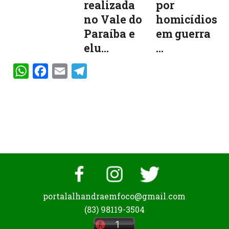
realizada
por
no Vale do
homicídios
Paraíba e
em guerra
elu...
...
WhatsApp
Facebook
Email
Telegram
portalalhandraemfoco@gmail.com
(83) 98119-3504