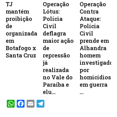
TJ
Operação
Operação
mantém
Lótus:
Contra
proibição
Polícia
Ataque:
de
Civil
Polícia
organizadas
deflagra
Civil
em
maior ação
prende em
Botafogo x
de
Alhandra
Santa Cruz
repressão
homem
já
investigado
realizada
por
no Vale do
homicídios
Paraíba e
em guerra
elu...
...
WhatsApp
Facebook
Email
Telegram