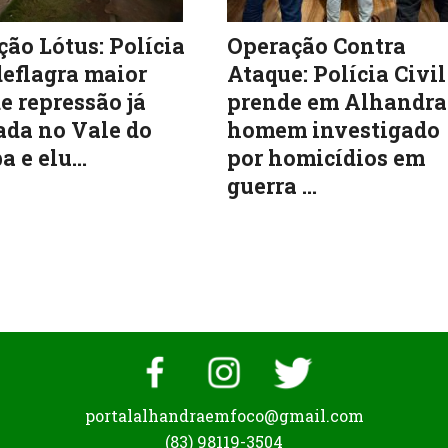
ão Lótus: Polícia
Operação Contra
deflagra maior
Ataque: Polícia Civil
e repressão já
prende em Alhandra
ada no Vale do
homem investigado
a e elu...
por homicídios em
guerra ...
portalalhandraemfoco@gmail.com
(83) 98119-3504