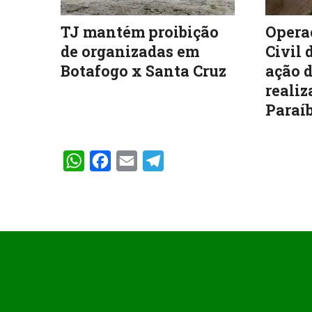
TJ mantém proibição
Operaç
de organizadas em
Civil 
Botafogo x Santa Cruz
ação d
realiz
Paraíb
WhatsApp
Facebook
Email
Telegram