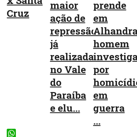
x Santa
maior
prende
Cruz
ação de
em
repressão
Alhandr
já
homem
realizada
investig
no Vale
por
do
homicídi
Paraíba
em
e elu...
guerra
...