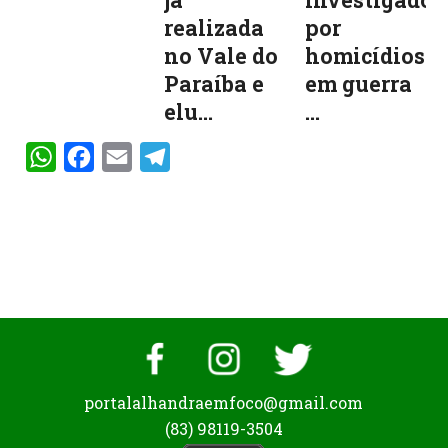
já
investigado
realizada
por
no Vale do
homicídios
Paraíba e
em guerra
elu...
...
WhatsApp
Facebook
Email
Telegram
portalalhandraemfoco@gmail.com
(83) 98119-3504