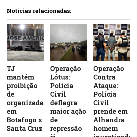
Notícias relacionadas:
TJ
Operação
Operação
mantém
Lótus:
Contra
proibição
Polícia
Ataque:
de
Civil
Polícia
organizadas
deflagra
Civil
em
maior ação
prende em
Botafogo x
de
Alhandra
Santa Cruz
repressão
homem