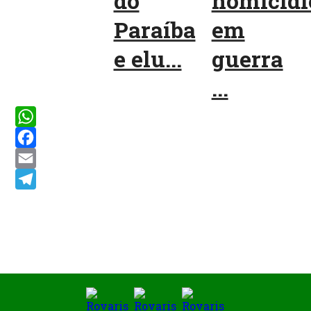
do
homicídi
Paraíba
em
e elu...
guerra
...
WhatsApp
Facebook
Email
Telegram