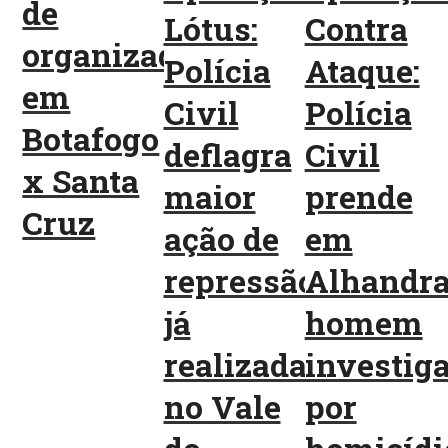
de
Lótus:
Contra
organizadas
Polícia
Ataque:
em
Civil
Polícia
Botafogo
deflagra
Civil
x Santa
maior
prende
Cruz
ação de
em
repressão
Alhandr
já
homem
realizada
investig
no Vale
por