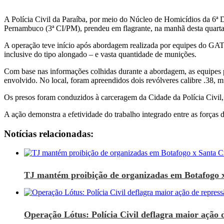
A Polícia Civil da Paraíba, por meio do Núcleo de Homicídios da 6ª D
Pernambuco (3ª CI/PM), prendeu em flagrante, na manhã desta quarta-fe
A operação teve início após abordagem realizada por equipes do GATI
inclusive do tipo alongado – e vasta quantidade de munições.
Com base nas informações colhidas durante a abordagem, as equipes po
envolvido. No local, foram apreendidos dois revólveres calibre .38, m
Os presos foram conduzidos à carceragem da Cidade da Polícia Civil,
A ação demonstra a efetividade do trabalho integrado entre as forças 
Notícias relacionadas:
TJ mantém proibição de organizadas em Botafogo 
Operação Lótus: Polícia Civil deflagra maior ação d