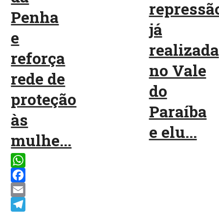
repressã
Penha
já
e
realizada
reforça
no Vale
rede de
do
proteção
Paraíba
às
e elu...
mulhe...
WhatsApp
Facebook
Email
Telegram