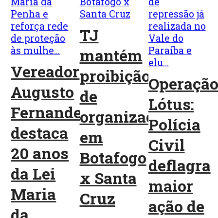
TJ
mantém
Vereador
proibição
Operaçã
Augusto
de
Lótus:
Fernandes
organizadas
Polícia
destaca
em
Civil
20 anos
Botafogo
deflagra
da Lei
x Santa
maior
Maria
Cruz
ação de
da