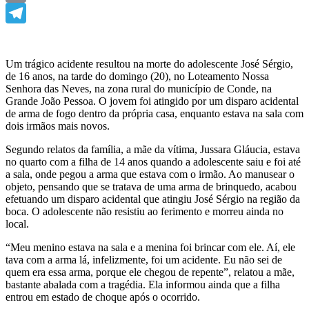
Email
Telegram
Um trágico acidente resultou na morte do adolescente José Sérgio,
de 16 anos, na tarde do domingo (20), no Loteamento Nossa
Senhora das Neves, na zona rural do município de Conde, na
Grande João Pessoa. O jovem foi atingido por um disparo acidental
de arma de fogo dentro da própria casa, enquanto estava na sala com
dois irmãos mais novos.
Segundo relatos da família, a mãe da vítima, Jussara Gláucia, estava
no quarto com a filha de 14 anos quando a adolescente saiu e foi até
a sala, onde pegou a arma que estava com o irmão. Ao manusear o
objeto, pensando que se tratava de uma arma de brinquedo, acabou
efetuando um disparo acidental que atingiu José Sérgio na região da
boca. O adolescente não resistiu ao ferimento e morreu ainda no
local.
“Meu menino estava na sala e a menina foi brincar com ele. Aí, ele
tava com a arma lá, infelizmente, foi um acidente. Eu não sei de
quem era essa arma, porque ele chegou de repente”, relatou a mãe,
bastante abalada com a tragédia. Ela informou ainda que a filha
entrou em estado de choque após o ocorrido.