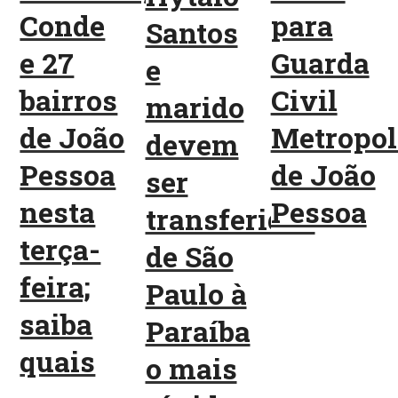
Conde
para
Santos
e 27
Guarda
e
bairros
Civil
marido
de João
Metropol
devem
Pessoa
de João
ser
nesta
Pessoa
transferidos
terça-
de São
feira;
Paulo à
saiba
Paraíba
quais
o mais