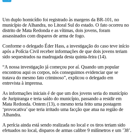
Telegram
Um duplo homicídio foi registrado às margens da BR-101, no
município de Alhandra, no Litoral Sul do estado. O fato ocorreu no
distrito de Mata Redonda e as vítimas, dois jovens, foram
assassinados com disparos de arma de fogo.
Conforme o delegado Éder Hass, a investigação do caso teve início
após a Polícia Civil receber informações de que dois jovens teriam
sido sequestrados na madrugada desta quinta-feira (14).
“A nossa investigação já começou por aí. Quando um popular
encontrou aqui os corpos, nós conseguimos evidenciar que se
tratava do mesmo fato criminoso”, explicou o delegado em
entrevista à imprensa.
As informações iniciais é de que um dos jovens seria do município
de Juripiranga e teria saído do município, passando a residir em
Mata Redonda. Ontem (13), o mesmo teria feito uma postagem
‘provocativa’ que teria irritado uma facção que atua na região de
Alhandra.
A perícia ainda está sendo realizada no local e os tiros teriam sido
efetuados no local, disparos de armas calibre 9 milímetros e um ’38’.