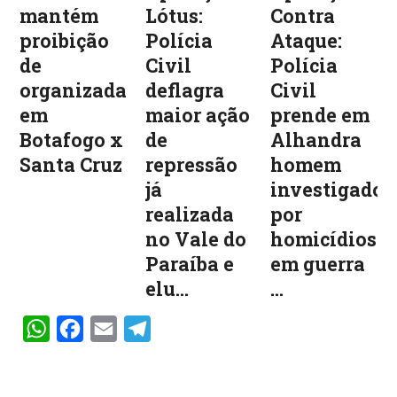
mantém
Lótus:
Contra
proibição
Polícia
Ataque:
de
Civil
Polícia
organizadas
deflagra
Civil
em
maior ação
prende em
Botafogo x
de
Alhandra
Santa Cruz
repressão
homem
já
investigado
realizada
por
no Vale do
homicídios
Paraíba e
em guerra
elu...
...
WhatsApp
Facebook
Email
Telegram