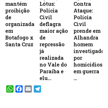
mantém
Lótus:
Contra
proibição
Polícia
Ataque:
de
Civil
Polícia
organizadas
deflagra
Civil
em
maior ação
prende em
Botafogo x
de
Alhandra
Santa Cruz
repressão
homem
já
investigado
realizada
por
no Vale do
homicídios
Paraíba e
em guerra
elu...
...
WhatsApp
Facebook
Email
Telegram