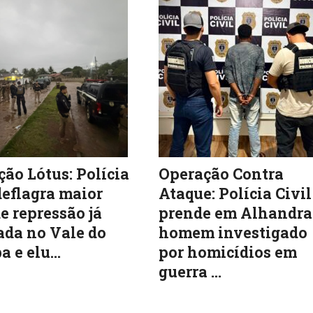
ão Lótus: Polícia
Operação Contra
deflagra maior
Ataque: Polícia Civil
e repressão já
prende em Alhandra
ada no Vale do
homem investigado
a e elu...
por homicídios em
guerra ...