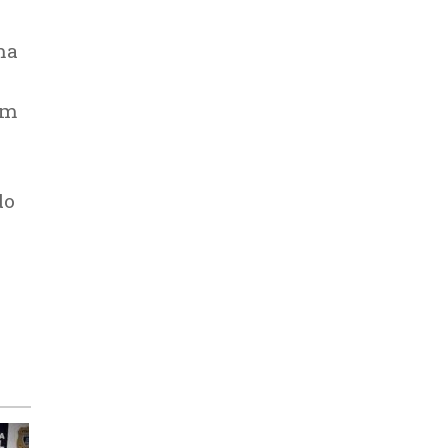
ma
em
do