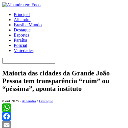
Principal
Alhandra
Brasil e Mundo
Destaque
Esportes
Paraíba
Policial
Variedades
Maioria das cidades da Grande João
Pessoa tem transparência “ruim” ou
“péssima”, aponta instituto
8 out 2025 -
Alhandra
/
Destaque
WhatsApp
Facebook