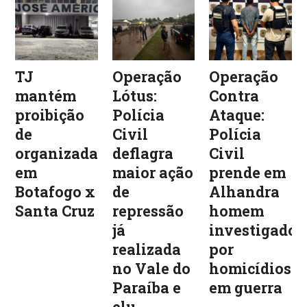
TJ
Operação
Operação
mantém
Lótus:
Contra
proibição
Polícia
Ataque:
de
Civil
Polícia
organizadas
deflagra
Civil
em
maior ação
prende em
Botafogo x
de
Alhandra
Santa Cruz
repressão
homem
já
investigado
realizada
por
no Vale do
homicídios
Paraíba e
em guerra