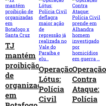
TJ
mantém
proibição
Operação
Operaçã
de
Lótus:
Contra
organizadas
Polícia
Ataque:
em
Civil
Polícia
Botafogo