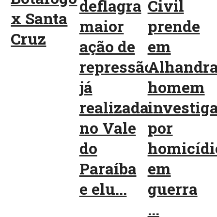
deflagra
Civil
x Santa
maior
prende
Cruz
ação de
em
repressão
Alhandr
já
homem
realizada
investig
no Vale
por
do
homicídi
Paraíba
em
e elu...
guerra
...