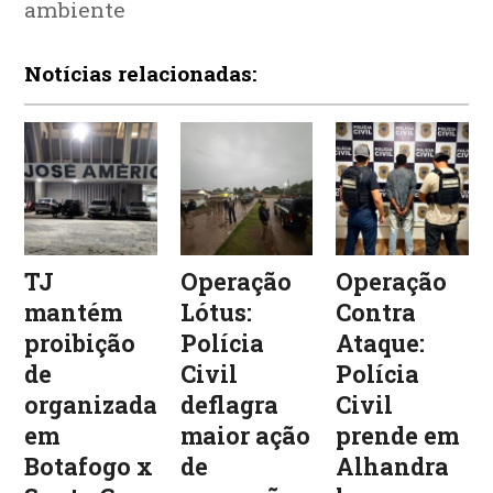
ambiente
Notícias relacionadas:
TJ
Operação
Operação
mantém
Lótus:
Contra
proibição
Polícia
Ataque:
de
Civil
Polícia
organizadas
deflagra
Civil
em
maior ação
prende em
Botafogo x
de
Alhandra