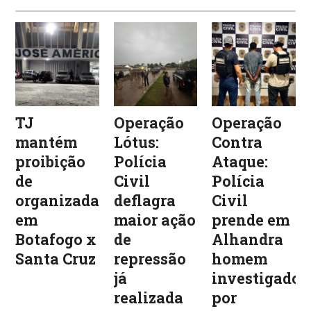
TJ
Operação
Operação
mantém
Lótus:
Contra
proibição
Polícia
Ataque:
de
Civil
Polícia
organizadas
deflagra
Civil
em
maior ação
prende em
Botafogo x
de
Alhandra
Santa Cruz
repressão
homem
já
investigado
realizada
por