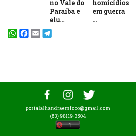
no Vale do
homicídios
Paraíba e
em guerra
elu...
...
WhatsApp
Facebook
Email
Telegram
portalalhandraemfoco@gmail.com
(83) 98119-3504